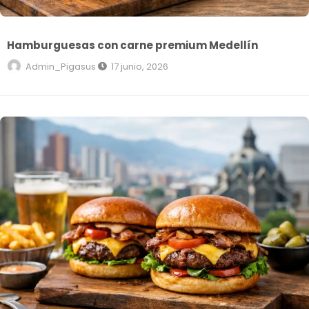
Hamburguesas con carne premium Medellín
Admin_Pigasus
17 junio, 2026
Hamburguesas con pan brioche Medellín: qué buscar