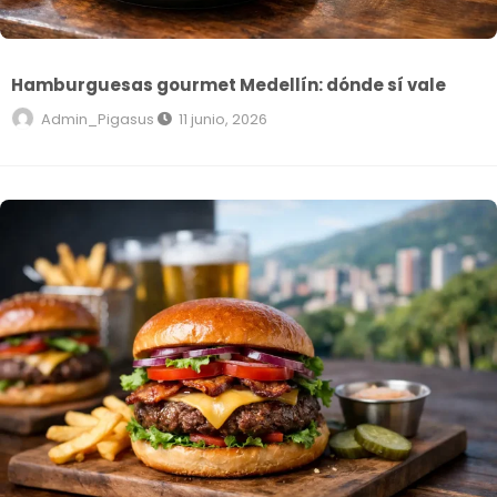
Hamburguesas gourmet Medellín: dónde sí vale
Admin_Pigasus
11 junio, 2026
Mejor hamburguesa en Medellín: cómo elegirla