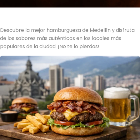
Descubre la mejor hamburguesa de Medellín y disfruta
de los sabores más auténticos en los locales más
populares de la ciudad. ¡No te lo pierdas!
Hamburguesas con tocineta Medellín: dónde