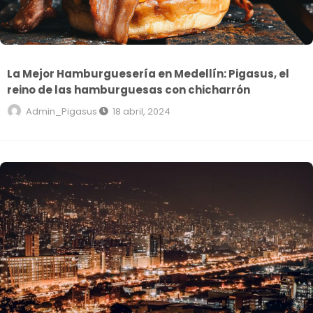
La Mejor Hamburguesería en Medellín: Pigasus, el
reino de las hamburguesas con chicharrón
Admin_Pigasus
18 abril, 2024
Vive la ciudad al máximo: cosas que hacer en Medellín