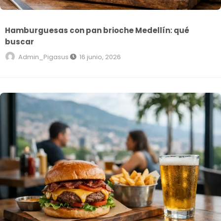
Hamburguesas con pan brioche Medellín: qué
buscar
Admin_Pigasus
16 junio, 2026
Restaurante de hamburguesas Medellín: qué mirar