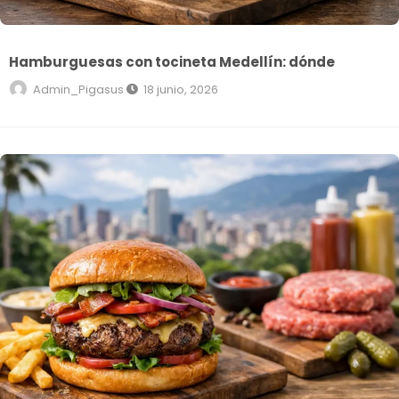
Hamburguesas con tocineta Medellín: dónde
Admin_Pigasus
18 junio, 2026
Hamburguesas con carne premium Medellín