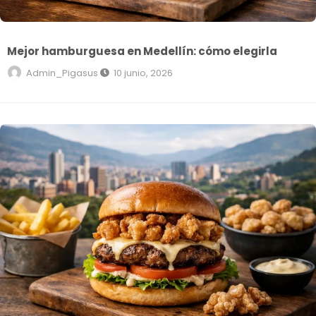
Mejor hamburguesa en Medellín: cómo elegirla
Admin_Pigasus
10 junio, 2026
Hamburguesa con chicharrón en Medellín