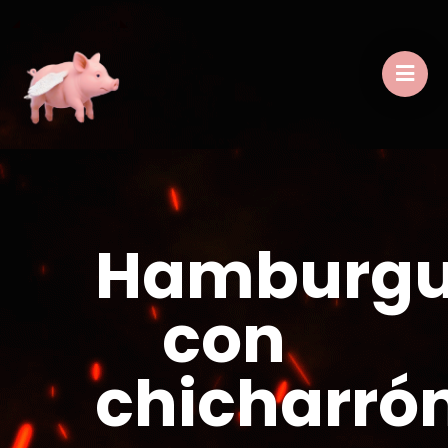
Hamburgu
con
chicharró