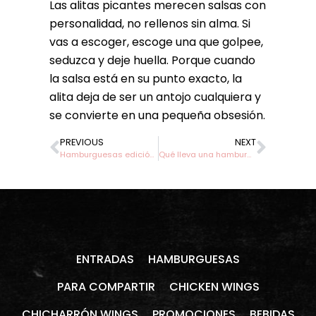
Las alitas picantes merecen salsas con
personalidad, no rellenos sin alma. Si
vas a escoger, escoge una que golpee,
seduzca y deje huella. Porque cuando
la salsa está en su punto exacto, la
alita deja de ser un antojo cualquiera y
se convierte en una pequeña obsesión.
PREVIOUS
NEXT
Hamburguesas edición limitada en Medellín
Qué lleva una hamburguesa gourmet de verdad
ENTRADAS
HAMBURGUESAS
PARA COMPARTIR
CHICKEN WINGS
CHICHARRÓN WINGS
PROMOCIONES
BEBIDAS