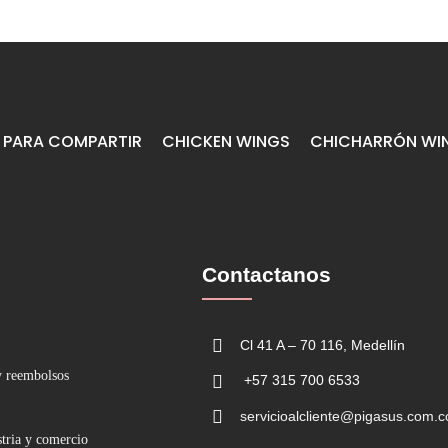
PARA COMPARTIR
CHICKEN WINGS
CHICHARRÓN WI
Contactanos
Cl 41 A – 70 116, Medellín
y reembolsos
+57 315 700 6533
servicioalcliente@pigasus.com.c
stria y comercio