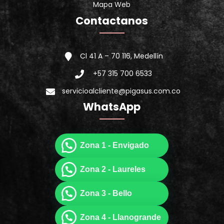
Mapa Web
Contactanos
Cl 41 A – 70 116, Medellín
+57 315 700 6533
servicioalcliente@pigasus.com.co
WhatsApp
Zona 1 - Envigado
Zona 2 - Laureles
Zona 3 - Bello
Zona 4 - Llanogrande