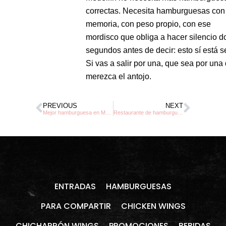
correctas. Necesita hamburguesas con
memoria, con peso propio, con ese
mordisco que obliga a hacer silencio d
segundos antes de decir: esto sí está se
Si vas a salir por una, que sea por una
merezca el antojo.
PREVIOUS
NEXT
Mejor hamburguesa en Medellín: cómo elegirla
Restaurante de hamburguesas Medellín: qué mirar
ENTRADAS
HAMBURGUESAS
PARA COMPARTIR
CHICKEN WINGS
CHICHARRÓN WINGS
PROMOCIONES
BEBIDAS