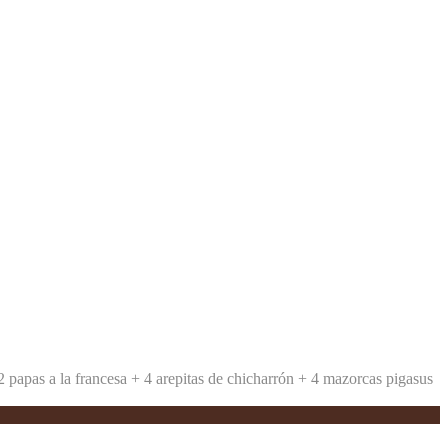
2 papas a la francesa +
4 arepitas de chicharrón +
4 mazorcas pigasus