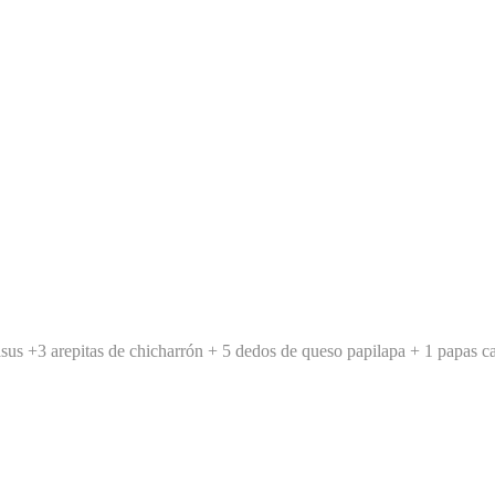
asus +
3 arepitas de chicharrón +
5 dedos de queso papilapa +
1 papas c