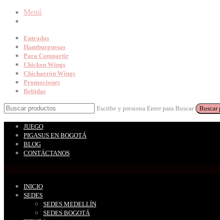
Menú
Entradas
Hamburguesas
Para Compartir
Chicken Wings
Chicharrón Wings
Promociones
Bebidas
Escribe y presiona Enter para Buscar
JUEGO
PIGASUS EN BOGOTÁ
BLOG
CONTÁCTANOS
INICIO
SEDES
SEDES MEDELLÍN
SEDES BOGOTÁ