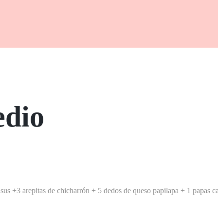
edio
asus +
3 arepitas de chicharrón +
5 dedos de queso papilapa +
1 papas c