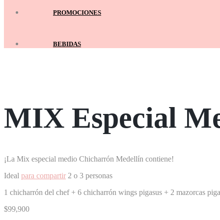
PROMOCIONES
BEBIDAS
Inicio
/
Para Compartir
/
MIX Especial Medio
MIX Especial M
¡La Mix especial medio Chicharrón Medellín contiene!
Ideal
para compartir
2 o 3 personas
1 chicharrón del chef +
6 chicharrón wings pigasus +
2 mazorcas pig
$
99,900