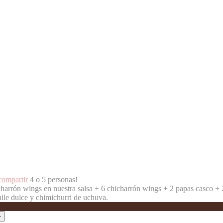
compartir
4 o 5 personas!
charrón wings en nuestra salsa +
6 chicharrón wings +
2 papas casco +
hile dulce y chimichurri de uchuva.