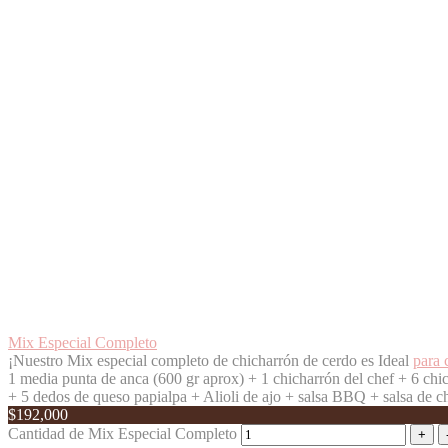
Mix Especial Completo
¡Nuestro Mix especial completo de chicharrón de cerdo es Ideal
para 
1 media punta de anca (600 gr aprox) +
1 chicharrón del chef +
6 chi
+
5 dedos de queso papialpa +
Alioli de ajo + salsa BBQ + salsa de c
$
192,000
Cantidad de Mix Especial Completo