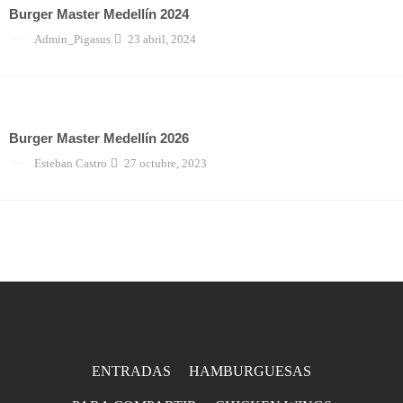
Burger Master Medellín 2024
Admin_Pigasus
23 abril, 2024
Burger Master Medellín 2026
Burger Master Medellín 2026
Esteban Castro
27 octubre, 2023
ENTRADAS
HAMBURGUESAS